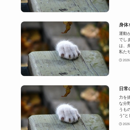
身体
運動
でし
は、
私たち
2026
日常
力を
な分
うも
う"と
2026