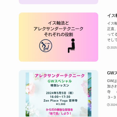
イス
イス
正直
って
そして
2025
GWス
GW
加され
寺 （
３−３
2024