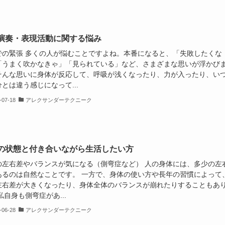
演奏・表現活動に関する悩み
での緊張 多くの人が悩むことですよね。本番になると、「失敗したくな
「うまく吹かなきゃ」「見られている」など、さまざまな思いが浮かび
そんな思いに身体が反応して、呼吸が浅くなったり、力が入ったり、い
とは違う感じになって...
-07-18
アレクサンダーテクニーク
の状態と付き合いながら生活したい方
の左右差やバランスが気になる（側弯症など） 人の身体には、多少の左
あるのは自然なことです。 一方で、身体の使い方や長年の習慣によって
左右差が大きくなったり、身体全体のバランスが崩れたりすることもあ
私自身も側弯症があ...
-06-28
アレクサンダーテクニーク