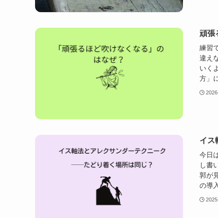
頑張
練習
違え
いく
方」に
2026
イス
今日
し書
郭が
の導入
2025