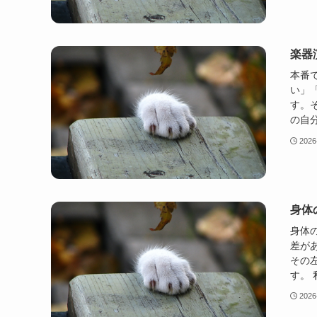
楽器
本番
い」
す。
の自分
2026
身体
身体
差が
その
す。 
2026