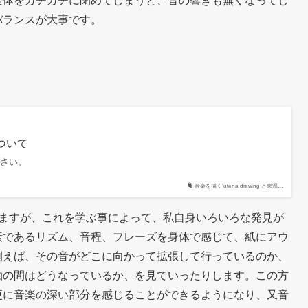
全体をガチガチに閉めてしまうと、音の響きも無くなってし
バランスが大事です。
dについて
さい。
音楽を描く’utena drawing と東温…
ちますが、これを学ぶ事によって、私自身いろいろな発見が
素であるリズム、音程、フレーズを身体で感じて、紙にアウ
例えば、その音がどこに向かって拡張して行っているのか、
拍の間はどうなっているか、を見ていったりします。この方
更に音楽の深い部分を感じることができるようになり、又音