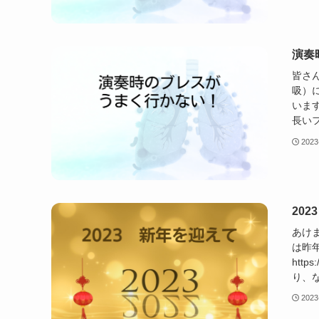
演奏
皆さ
吸）
いま
長いフ
2023
20
あけ
は昨
http
り、
2023