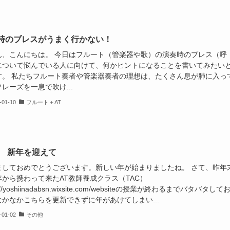
時のブレスがうまく行かない！
ん、こんにちは。 今日はフルート（管楽器や歌）の演奏時のブレス（呼
について悩んでいる人に向けて、何かヒントになることを書いてみたい
す。 私たちフルート奏者や管楽器奏者の理想は、たくさん息が肺に入っ
レーズを一息で吹け...
-01-10
フルート＋AT
23 新年を迎えて
ましておめでとうございます。新しい年が始まりましたね。 さて、昨年
年から携わって来たAT教師養成クラス（TAC）
s://yoshiinadabsn.wixsite.com/websiteの授業が終わるまでバタバタして
なかなかこちらを更新できずに年があけてしまい...
-01-02
その他