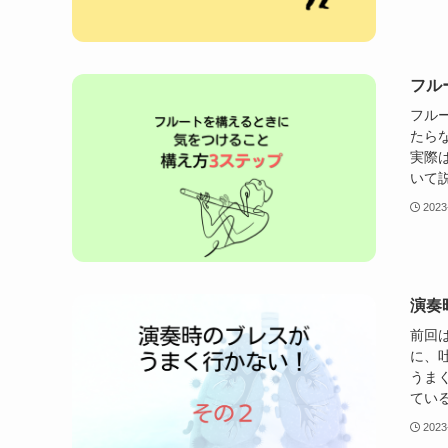
フル
フル
たら
実際
いて説
2023
演奏
前回
に、
うま
ている
2023