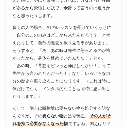
えた時に、やはり緊張しなければいけなかった理由
があるから緊張した訳で、
余計
って言うのは違うか
なと思ったりします。
多くの人の場合、ATのレッスンを受けていくうちに
「自分のこの力みはどこから来たんだろう？」と考
えたりして、自分の過去を振り返る事があります。
そうすると、「あ、あの時は先生に怒られるのが怖
かったから、身体を硬めていたんだな！」とか、
「あの時、『背筋をピンっと伸ばしなさい！』って
先生から言われたんだった！」など、いろいろな自
分の歴史を振り返ることになります。（これは時に
体だけでなく、メンタル的なことも同時に思い出し
たりします。）
そして、例えば断捨離は要らない物を処分する訳な
んですが、その
要らない物
とは今現在、
その人がそ
れを持つ必要がなくなった物
ですよね。例えばサイ